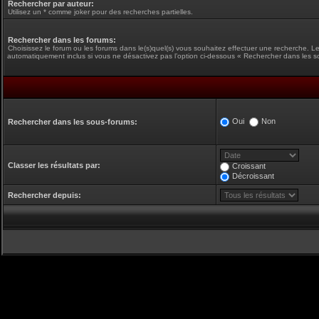
Rechercher par auteur:
Utilisez un * comme joker pour des recherches partielles.
Rechercher dans les forums:
Choisissez le forum ou les forums dans le(s)quel(s) vous souhaitez effectuer une recherche. L
automatiquement inclus si vous ne désactivez pas l’option ci-dessous « Rechercher dans les s
Oui
Non
Rechercher dans les sous-forums:
Classer les résultats par:
Croissant
Décroissant
Rechercher depuis: