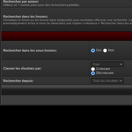
Rechercher par auteur:
Utilisez un * comme joker pour des recherches partielles.
Rechercher dans les forums:
Choisissez le forum ou les forums dans le(s)quel(s) vous souhaitez effectuer une recherche. L
automatiquement inclus si vous ne désactivez pas l’option ci-dessous « Rechercher dans les s
Oui
Non
Rechercher dans les sous-forums:
Classer les résultats par:
Croissant
Décroissant
Rechercher depuis: