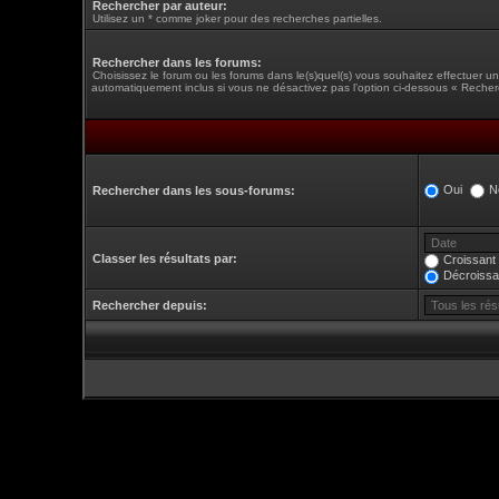
Rechercher par auteur:
Utilisez un * comme joker pour des recherches partielles.
Rechercher dans les forums:
Choisissez le forum ou les forums dans le(s)quel(s) vous souhaitez effectuer 
automatiquement inclus si vous ne désactivez pas l’option ci-dessous « Recher
Oui
N
Rechercher dans les sous-forums:
Classer les résultats par:
Croissant
Décroissa
Rechercher depuis: