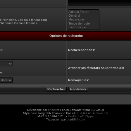
une recherche. Les sous-forums sont
cher dans les sous-forums ».
Options de recherche
on
Rechercher dans:
Afficher les résultats sous forme de:
nt
Renvoyer les:
Développé par
phpBB
® Forum Software © phpBB Group
Style base twilightbb Thanks to Daniel St. Jules of
Gamexe.net
MW2 © 2010-2012 by
FanFanLaTuFlippe
Traduction par
phpBB-fr.com