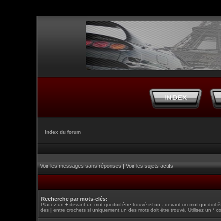
Index du forum
Voir les messages sans réponses
|
Voir les sujets actifs
Recherche par mots-clés:
Placez un
+
devant un mot qui doit être trouvé et un
-
devant un mot qui doit ê
des
|
entre crochets si uniquement un des mots doit être trouvé. Utilisez un * c