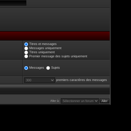
Titres et messages
Messages uniquement
Titres uniquement
Premier message des sujets uniquement
Messages
Sujets
premiers caractères des messages
Aller à: