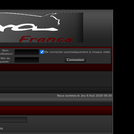
Nom
Me connecter automatiquement à chaque visite
utilisateur:
Mot de
passe:
Nous sommes le Jeu 6 Aoû 2026 08:34
es