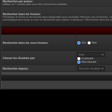
Rechercher par auteur:
Utilisez un * comme joker pour des recherches partielles.
Rechercher dans les forums:
Choisissez le forum ou les forums dans le(s)quel(s) vous souhaitez effectuer une recherche. L
automatiquement inclus si vous ne désactivez pas l’option ci-dessous « Rechercher dans les s
Oui
Non
Rechercher dans les sous-forums:
Classer les résultats par:
Croissant
Décroissant
Rechercher depuis: