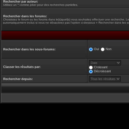
Rechercher par auteur:
Utilisez un * comme joker pour des recherches partielles.
Rechercher dans les forums:
Choisissez le forum ou les forums dans le(s)quel(s) vous souhaitez effectuer une recherche. L
automatiquement inclus si vous ne désactivez pas l’option ci-dessous « Rechercher dans les s
Oui
Non
Rechercher dans les sous-forums:
Classer les résultats par:
Croissant
Décroissant
Rechercher depuis: