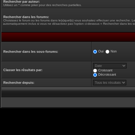
Rechercher par auteur:
Utilisez un * comme joker pour des recherches partielles.
Rechercher dans les forums:
Choisissez le forum ou les forums dans le(s)quel(s) vous souhaitez effectuer une recherche. L
automatiquement inclus si vous ne désactivez pas l’option ci-dessous « Rechercher dans les s
Oui
Non
Rechercher dans les sous-forums:
Classer les résultats par:
Croissant
Décroissant
Rechercher depuis: