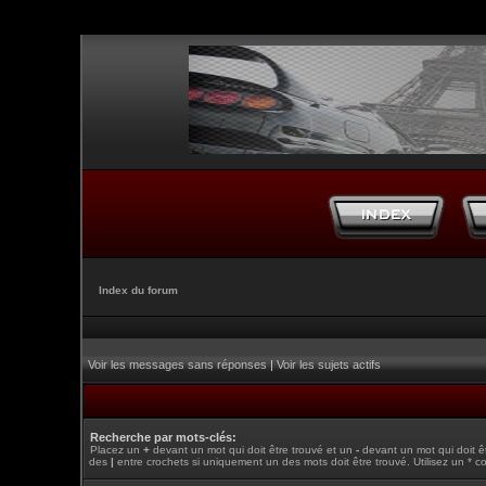
Index du forum
Voir les messages sans réponses
|
Voir les sujets actifs
Recherche par mots-clés:
Placez un
+
devant un mot qui doit être trouvé et un
-
devant un mot qui doit ê
des
|
entre crochets si uniquement un des mots doit être trouvé. Utilisez un * c