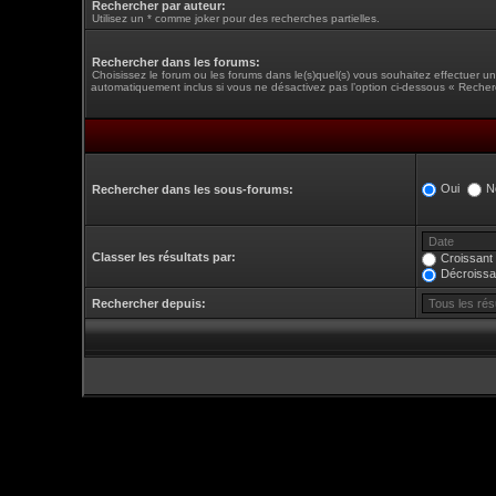
Rechercher par auteur:
Utilisez un * comme joker pour des recherches partielles.
Rechercher dans les forums:
Choisissez le forum ou les forums dans le(s)quel(s) vous souhaitez effectuer 
automatiquement inclus si vous ne désactivez pas l’option ci-dessous « Recher
Oui
N
Rechercher dans les sous-forums:
Classer les résultats par:
Croissant
Décroissa
Rechercher depuis: