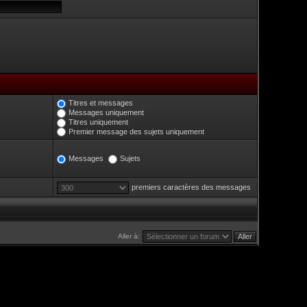
Titres et messages
Messages uniquement
Titres uniquement
Premier message des sujets uniquement
Messages
Sujets
premiers caractères des messages
Aller à: