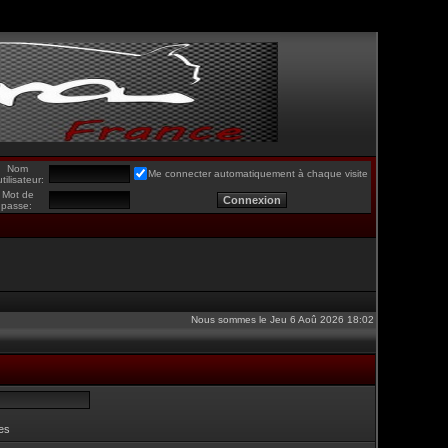
Nom
Me connecter automatiquement à chaque visite
utilisateur:
Mot de
passe:
Nous sommes le Jeu 6 Aoû 2026 18:02
es