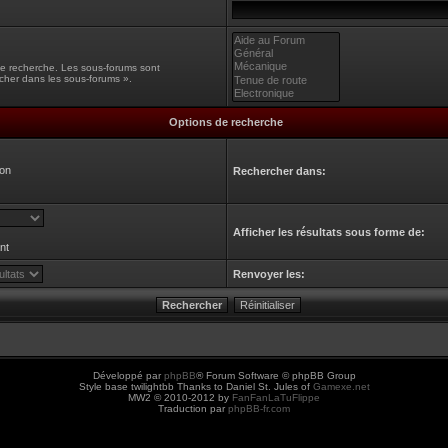
une recherche. Les sous-forums sont
cher dans les sous-forums ».
Options de recherche
on
Rechercher dans:
Afficher les résultats sous forme de:
nt
Renvoyer les:
Développé par
phpBB
® Forum Software © phpBB Group
Style base twilightbb Thanks to Daniel St. Jules of
Gamexe.net
MW2 © 2010-2012 by
FanFanLaTuFlippe
Traduction par
phpBB-fr.com