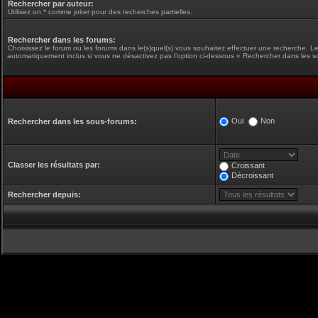
Rechercher par auteur:
Utilisez un * comme joker pour des recherches partielles.
Rechercher dans les forums:
Choisissez le forum ou les forums dans le(s)quel(s) vous souhaitez effectuer une recherche. L
automatiquement inclus si vous ne désactivez pas l’option ci-dessous « Rechercher dans les s
Oui
Non
Rechercher dans les sous-forums:
Classer les résultats par:
Croissant
Décroissant
Rechercher depuis: