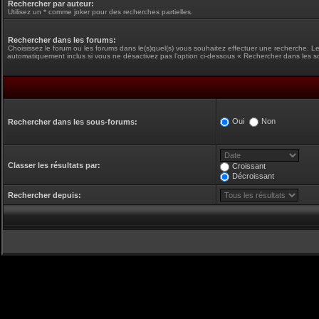
Rechercher par auteur:
Utilisez un * comme joker pour des recherches partielles.
Rechercher dans les forums:
Choisissez le forum ou les forums dans le(s)quel(s) vous souhaitez effectuer une recherche. L
automatiquement inclus si vous ne désactivez pas l’option ci-dessous « Rechercher dans les s
Oui
Non
Rechercher dans les sous-forums:
Classer les résultats par:
Croissant
Décroissant
Rechercher depuis: