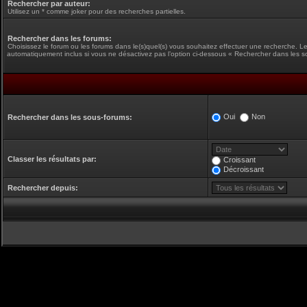
Rechercher par auteur:
Utilisez un * comme joker pour des recherches partielles.
Rechercher dans les forums:
Choisissez le forum ou les forums dans le(s)quel(s) vous souhaitez effectuer une recherche. L
automatiquement inclus si vous ne désactivez pas l’option ci-dessous « Rechercher dans les s
Oui
Non
Rechercher dans les sous-forums:
Classer les résultats par:
Croissant
Décroissant
Rechercher depuis: