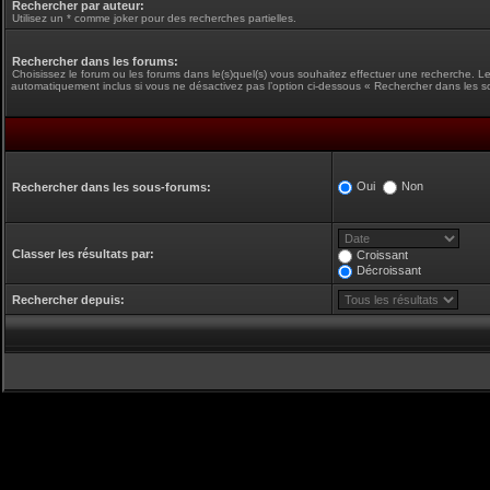
Rechercher par auteur:
Utilisez un * comme joker pour des recherches partielles.
Rechercher dans les forums:
Choisissez le forum ou les forums dans le(s)quel(s) vous souhaitez effectuer une recherche. L
automatiquement inclus si vous ne désactivez pas l’option ci-dessous « Rechercher dans les s
Oui
Non
Rechercher dans les sous-forums:
Classer les résultats par:
Croissant
Décroissant
Rechercher depuis: