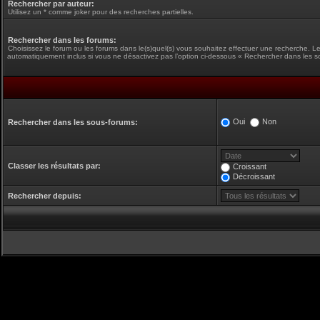
Rechercher par auteur:
Utilisez un * comme joker pour des recherches partielles.
Rechercher dans les forums:
Choisissez le forum ou les forums dans le(s)quel(s) vous souhaitez effectuer une recherche. L
automatiquement inclus si vous ne désactivez pas l’option ci-dessous « Rechercher dans les s
Oui
Non
Rechercher dans les sous-forums:
Classer les résultats par:
Croissant
Décroissant
Rechercher depuis: