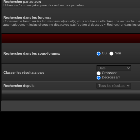
Rechercher par auteur:
Utilisez un * comme joker pour des recherches partielles.
Rechercher dans les forums:
Choisissez le forum ou les forums dans le(s)quel(s) vous souhaitez effectuer une recherche. L
automatiquement inclus si vous ne désactivez pas l’option ci-dessous « Rechercher dans les s
Oui
Non
Rechercher dans les sous-forums:
Classer les résultats par:
Croissant
Décroissant
Rechercher depuis: