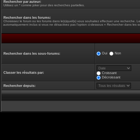
Rechercher par auteur:
Utilisez un * comme joker pour des recherches partielles.
Rechercher dans les forums:
Choisissez le forum ou les forums dans le(s)quel(s) vous souhaitez effectuer une recherche. L
automatiquement inclus si vous ne désactivez pas l’option ci-dessous « Rechercher dans les s
Oui
Non
Rechercher dans les sous-forums:
Classer les résultats par:
Croissant
Décroissant
Rechercher depuis: