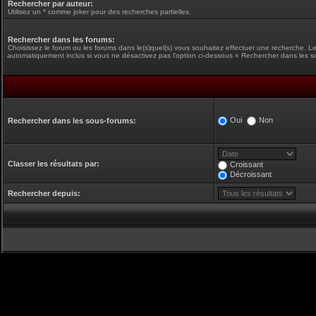
Rechercher par auteur:
Utilisez un * comme joker pour des recherches partielles.
Rechercher dans les forums:
Choisissez le forum ou les forums dans le(s)quel(s) vous souhaitez effectuer une recherche. L
automatiquement inclus si vous ne désactivez pas l’option ci-dessous « Rechercher dans les s
Oui
Non
Rechercher dans les sous-forums:
Classer les résultats par:
Croissant
Décroissant
Rechercher depuis: