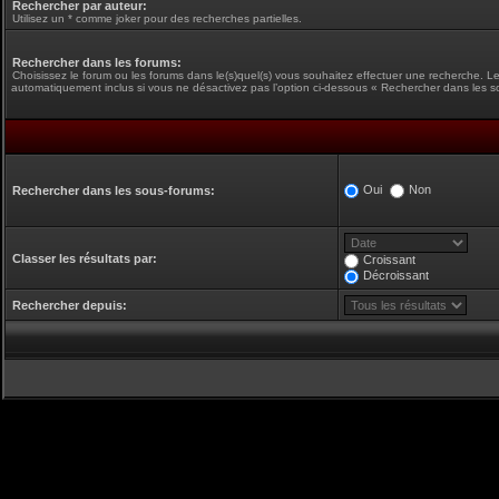
Rechercher par auteur:
Utilisez un * comme joker pour des recherches partielles.
Rechercher dans les forums:
Choisissez le forum ou les forums dans le(s)quel(s) vous souhaitez effectuer une recherche. L
automatiquement inclus si vous ne désactivez pas l’option ci-dessous « Rechercher dans les s
Oui
Non
Rechercher dans les sous-forums:
Classer les résultats par:
Croissant
Décroissant
Rechercher depuis: