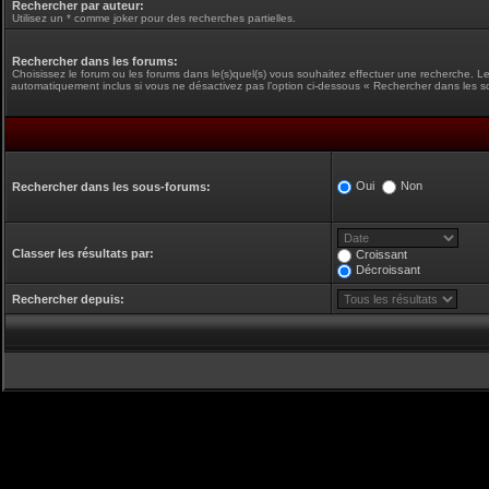
Rechercher par auteur:
Utilisez un * comme joker pour des recherches partielles.
Rechercher dans les forums:
Choisissez le forum ou les forums dans le(s)quel(s) vous souhaitez effectuer une recherche. L
automatiquement inclus si vous ne désactivez pas l’option ci-dessous « Rechercher dans les s
Oui
Non
Rechercher dans les sous-forums:
Classer les résultats par:
Croissant
Décroissant
Rechercher depuis: