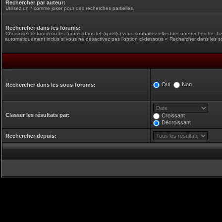
Rechercher par auteur:
Utilisez un * comme joker pour des recherches partielles.
Rechercher dans les forums:
Choisissez le forum ou les forums dans le(s)quel(s) vous souhaitez effectuer une recherche. L
automatiquement inclus si vous ne désactivez pas l’option ci-dessous « Rechercher dans les s
Oui
Non
Rechercher dans les sous-forums:
Classer les résultats par:
Croissant
Décroissant
Rechercher depuis: