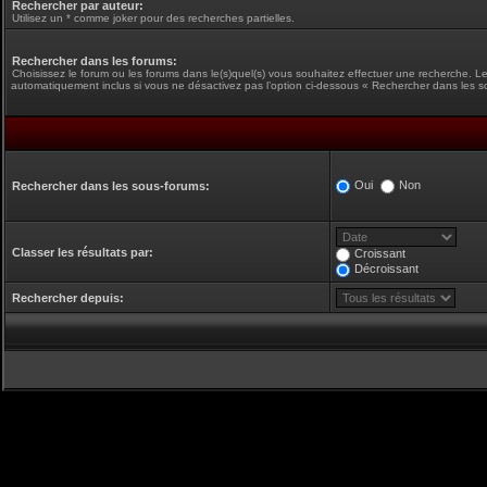
Rechercher par auteur:
Utilisez un * comme joker pour des recherches partielles.
Rechercher dans les forums:
Choisissez le forum ou les forums dans le(s)quel(s) vous souhaitez effectuer une recherche. L
automatiquement inclus si vous ne désactivez pas l’option ci-dessous « Rechercher dans les s
Oui
Non
Rechercher dans les sous-forums:
Classer les résultats par:
Croissant
Décroissant
Rechercher depuis: