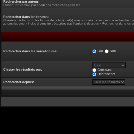
Rechercher par auteur:
Utilisez un * comme joker pour des recherches partielles.
Rechercher dans les forums:
Choisissez le forum ou les forums dans le(s)quel(s) vous souhaitez effectuer une recherche. L
automatiquement inclus si vous ne désactivez pas l’option ci-dessous « Rechercher dans les s
Oui
Non
Rechercher dans les sous-forums:
Classer les résultats par:
Croissant
Décroissant
Rechercher depuis: