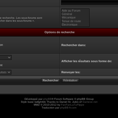
une recherche. Les sous-forums sont
cher dans les sous-forums ».
Options de recherche
on
Rechercher dans:
Afficher les résultats sous forme de:
nt
Renvoyer les:
Développé par
phpBB
® Forum Software © phpBB Group
Style base twilightbb Thanks to Daniel St. Jules of
Gamexe.net
MW2 © 2010-2012 by
FanFanLaTuFlippe
Traduction par
phpBB-fr.com