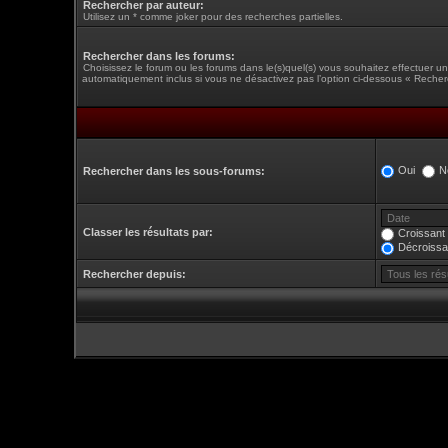
Rechercher par auteur:
Utilisez un * comme joker pour des recherches partielles.
Rechercher dans les forums:
Choisissez le forum ou les forums dans le(s)quel(s) vous souhaitez effectuer 
automatiquement inclus si vous ne désactivez pas l’option ci-dessous « Recher
Oui
N
Rechercher dans les sous-forums:
Classer les résultats par:
Croissant
Décroissa
Rechercher depuis: