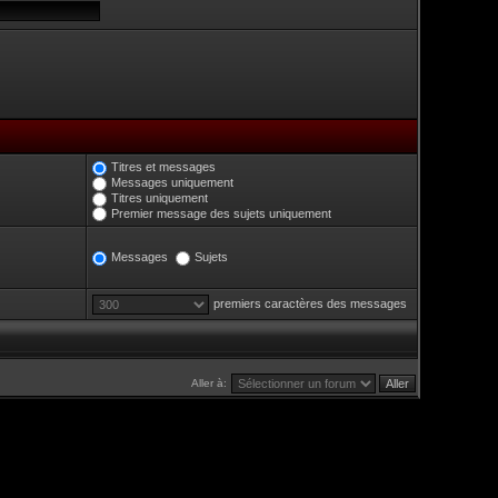
Titres et messages
Messages uniquement
Titres uniquement
Premier message des sujets uniquement
Messages
Sujets
premiers caractères des messages
Aller à: