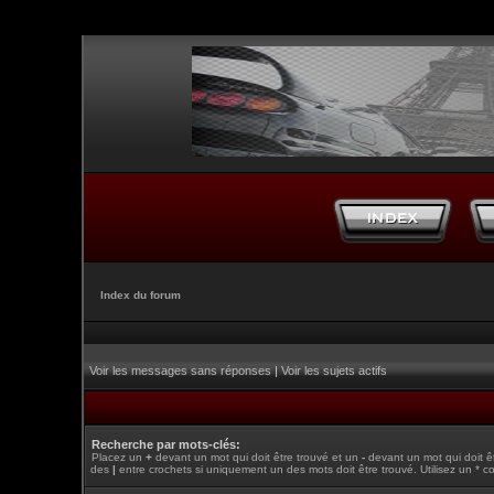
Index du forum
Voir les messages sans réponses
|
Voir les sujets actifs
Recherche par mots-clés:
Placez un
+
devant un mot qui doit être trouvé et un
-
devant un mot qui doit ê
des
|
entre crochets si uniquement un des mots doit être trouvé. Utilisez un * c