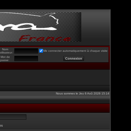
Nom
Me connecter automatiquement à chaque visite
utilisateur:
Mot de
passe:
Nous sommes le Jeu 6 Aoû 2026 15:14
es