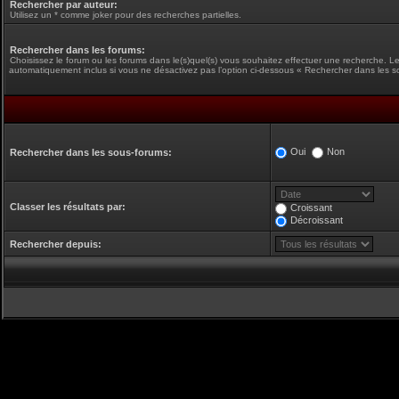
Rechercher par auteur:
Utilisez un * comme joker pour des recherches partielles.
Rechercher dans les forums:
Choisissez le forum ou les forums dans le(s)quel(s) vous souhaitez effectuer une recherche. L
automatiquement inclus si vous ne désactivez pas l’option ci-dessous « Rechercher dans les s
Oui
Non
Rechercher dans les sous-forums:
Classer les résultats par:
Croissant
Décroissant
Rechercher depuis: