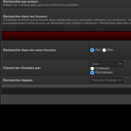
Rechercher par auteur:
Utilisez un * comme joker pour des recherches partielles.
Rechercher dans les forums:
Choisissez le forum ou les forums dans le(s)quel(s) vous souhaitez effectuer une recherche. L
automatiquement inclus si vous ne désactivez pas l’option ci-dessous « Rechercher dans les s
Oui
Non
Rechercher dans les sous-forums:
Classer les résultats par:
Croissant
Décroissant
Rechercher depuis: