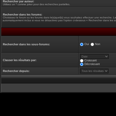
Rechercher par auteur:
Utilisez un * comme joker pour des recherches partielles.
Rechercher dans les forums:
Choisissez le forum ou les forums dans le(s)quel(s) vous souhaitez effectuer une recherche. L
automatiquement inclus si vous ne désactivez pas l’option ci-dessous « Rechercher dans les s
Oui
Non
Rechercher dans les sous-forums:
Classer les résultats par:
Croissant
Décroissant
Rechercher depuis: