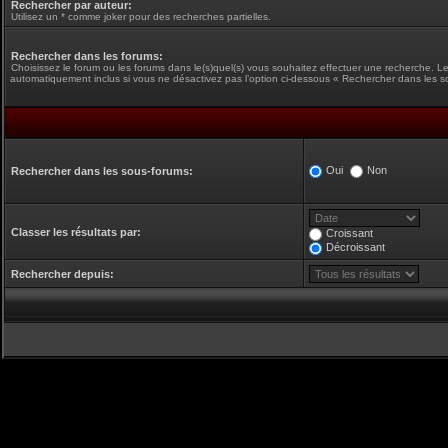
Rechercher par auteur:
Utilisez un * comme joker pour des recherches partielles.
Rechercher dans les forums:
Choisissez le forum ou les forums dans le(s)quel(s) vous souhaitez effectuer une recherche. L
automatiquement inclus si vous ne désactivez pas l’option ci-dessous « Rechercher dans les s
Oui
Non
Rechercher dans les sous-forums:
Classer les résultats par:
Croissant
Décroissant
Rechercher depuis: