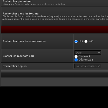
Rechercher par auteur:
Utilisez un * comme joker pour des recherches partielles.
Rechercher dans les forums:
Choisissez le forum ou les forums dans le(s)quel(s) vous souhaitez effectuer une recherche. L
automatiquement inclus si vous ne désactivez pas l’option ci-dessous « Rechercher dans les s
Oui
Non
Rechercher dans les sous-forums:
Classer les résultats par:
Croissant
Décroissant
Rechercher depuis: