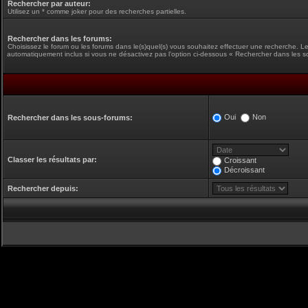
Rechercher par auteur:
Utilisez un * comme joker pour des recherches partielles.
Rechercher dans les forums:
Choisissez le forum ou les forums dans le(s)quel(s) vous souhaitez effectuer une recherche. L
automatiquement inclus si vous ne désactivez pas l’option ci-dessous « Rechercher dans les s
Oui
Non
Rechercher dans les sous-forums:
Classer les résultats par:
Croissant
Décroissant
Rechercher depuis: