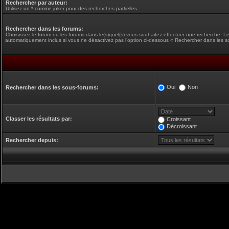
Rechercher par auteur:
Utilisez un * comme joker pour des recherches partielles.
Rechercher dans les forums:
Choisissez le forum ou les forums dans le(s)quel(s) vous souhaitez effectuer une recherche. L
automatiquement inclus si vous ne désactivez pas l’option ci-dessous « Rechercher dans les s
Oui
Non
Rechercher dans les sous-forums:
Classer les résultats par:
Croissant
Décroissant
Rechercher depuis: