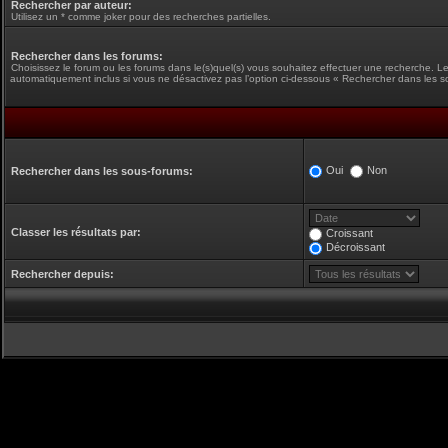
Rechercher par auteur:
Utilisez un * comme joker pour des recherches partielles.
Rechercher dans les forums:
Choisissez le forum ou les forums dans le(s)quel(s) vous souhaitez effectuer une recherche. L
automatiquement inclus si vous ne désactivez pas l’option ci-dessous « Rechercher dans les s
Oui
Non
Rechercher dans les sous-forums:
Classer les résultats par:
Croissant
Décroissant
Rechercher depuis: