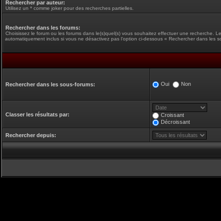
Rechercher par auteur:
Utilisez un * comme joker pour des recherches partielles.
Rechercher dans les forums:
Choisissez le forum ou les forums dans le(s)quel(s) vous souhaitez effectuer une recherche. L
automatiquement inclus si vous ne désactivez pas l’option ci-dessous « Rechercher dans les s
Oui
Non
Rechercher dans les sous-forums:
Classer les résultats par:
Croissant
Décroissant
Rechercher depuis: