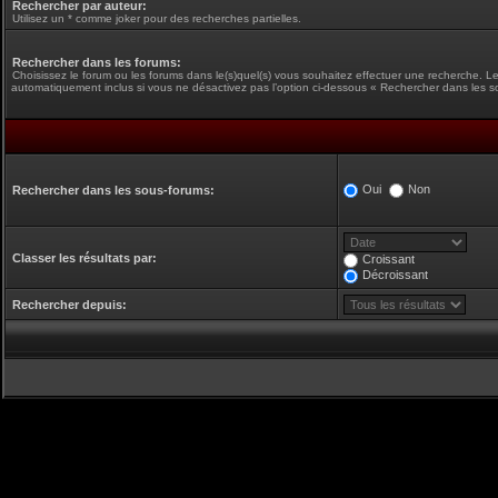
Rechercher par auteur:
Utilisez un * comme joker pour des recherches partielles.
Rechercher dans les forums:
Choisissez le forum ou les forums dans le(s)quel(s) vous souhaitez effectuer une recherche. L
automatiquement inclus si vous ne désactivez pas l’option ci-dessous « Rechercher dans les s
Oui
Non
Rechercher dans les sous-forums:
Classer les résultats par:
Croissant
Décroissant
Rechercher depuis: