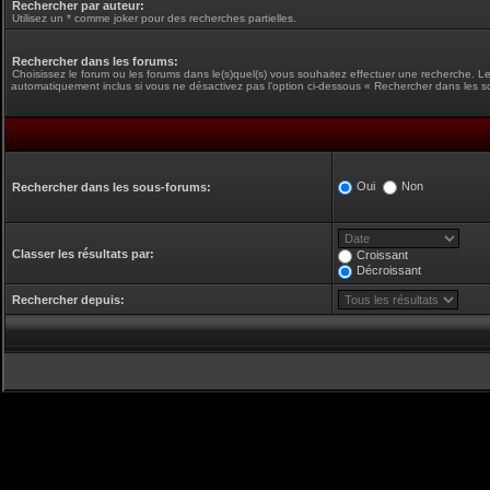
Rechercher par auteur:
Utilisez un * comme joker pour des recherches partielles.
Rechercher dans les forums:
Choisissez le forum ou les forums dans le(s)quel(s) vous souhaitez effectuer une recherche. L
automatiquement inclus si vous ne désactivez pas l’option ci-dessous « Rechercher dans les s
Oui
Non
Rechercher dans les sous-forums:
Classer les résultats par:
Croissant
Décroissant
Rechercher depuis: