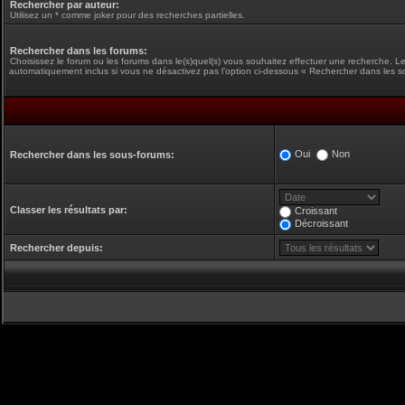
Rechercher par auteur:
Utilisez un * comme joker pour des recherches partielles.
Rechercher dans les forums:
Choisissez le forum ou les forums dans le(s)quel(s) vous souhaitez effectuer une recherche. L
automatiquement inclus si vous ne désactivez pas l’option ci-dessous « Rechercher dans les s
Oui
Non
Rechercher dans les sous-forums:
Classer les résultats par:
Croissant
Décroissant
Rechercher depuis: