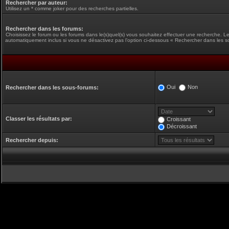
Rechercher par auteur:
Utilisez un * comme joker pour des recherches partielles.
Rechercher dans les forums:
Choisissez le forum ou les forums dans le(s)quel(s) vous souhaitez effectuer une recherche. L
automatiquement inclus si vous ne désactivez pas l’option ci-dessous « Rechercher dans les s
Oui
Non
Rechercher dans les sous-forums:
Classer les résultats par:
Croissant
Décroissant
Rechercher depuis: