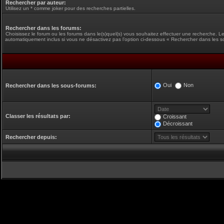
Rechercher par auteur:
Utilisez un * comme joker pour des recherches partielles.
Rechercher dans les forums:
Choisissez le forum ou les forums dans le(s)quel(s) vous souhaitez effectuer une recherche. L
automatiquement inclus si vous ne désactivez pas l’option ci-dessous « Rechercher dans les s
Oui
Non
Rechercher dans les sous-forums:
Classer les résultats par:
Croissant
Décroissant
Rechercher depuis: