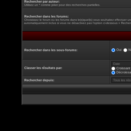
Rechercher par auteur:
Utilisez un * comme joker pour des recherches partielles.
Rechercher dans les forums:
Choisissez le forum ou les forums dans le(s)quel(s) vous souhaitez effectuer 
automatiquement inclus si vous ne désactivez pas l’option ci-dessous « Recher
Oui
N
Rechercher dans les sous-forums:
Classer les résultats par:
Croissant
Décroissa
Rechercher depuis: