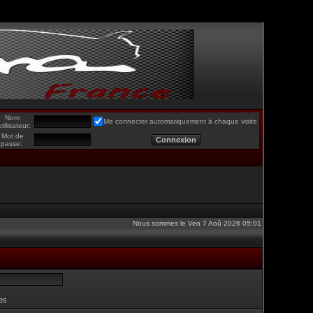
Nom
Me connecter automatiquement à chaque visite
utilisateur:
Mot de
passe:
Nous sommes le Ven 7 Aoû 2026 05:01
es