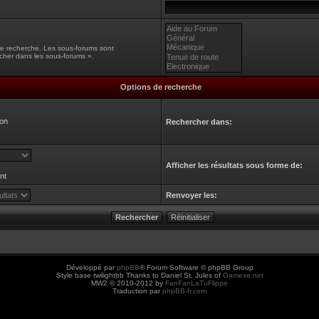
une recherche. Les sous-forums sont
cher dans les sous-forums ».
Options de recherche
on
Rechercher dans:
Afficher les résultats sous forme de:
nt
Renvoyer les:
Développé par
phpBB
® Forum Software © phpBB Group
Style base twilightbb Thanks to Daniel St. Jules of
Gamexe.net
MW2 © 2010-2012 by
FanFanLaTuFlippe
Traduction par
phpBB-fr.com