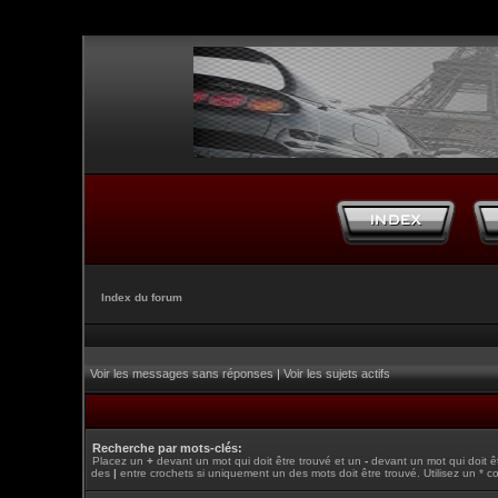
Index du forum
Voir les messages sans réponses
|
Voir les sujets actifs
Recherche par mots-clés:
Placez un
+
devant un mot qui doit être trouvé et un
-
devant un mot qui doit ê
des
|
entre crochets si uniquement un des mots doit être trouvé. Utilisez un * c