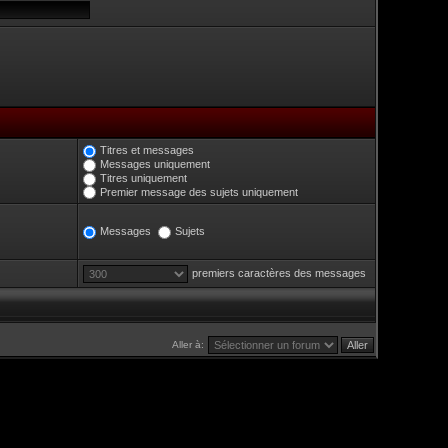
Titres et messages
Messages uniquement
Titres uniquement
Premier message des sujets uniquement
Messages
Sujets
premiers caractères des messages
Aller à: