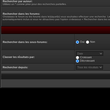
Rechercher par auteur:
Utilisez un * comme joker pour des recherches partielles.
Rechercher dans les forums:
Choisissez le forum ou les forums dans le(s)quel(s) vous souhaitez effectuer une recherche. L
automatiquement inclus si vous ne désactivez pas l’option ci-dessous « Rechercher dans les s
Oui
Non
Rechercher dans les sous-forums:
Classer les résultats par:
Croissant
Décroissant
Rechercher depuis: