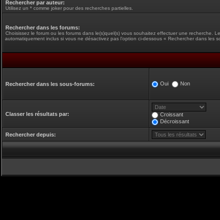
Rechercher par auteur:
Utilisez un * comme joker pour des recherches partielles.
Rechercher dans les forums:
Choisissez le forum ou les forums dans le(s)quel(s) vous souhaitez effectuer une recherche. L
automatiquement inclus si vous ne désactivez pas l’option ci-dessous « Rechercher dans les s
Oui
Non
Rechercher dans les sous-forums:
Classer les résultats par:
Croissant
Décroissant
Rechercher depuis: