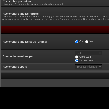
Rechercher par auteur:
Utilisez un * comme joker pour des recherches partielles.
Rechercher dans les forums:
Choisissez le forum ou les forums dans le(s)quel(s) vous souhaitez effectuer une recherche. L
automatiquement inclus si vous ne désactivez pas l’option ci-dessous « Rechercher dans les s
Oui
Non
Rechercher dans les sous-forums:
Classer les résultats par:
Croissant
Décroissant
Rechercher depuis: