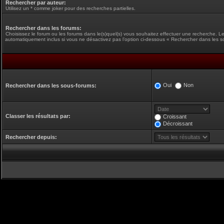
Rechercher par auteur:
Utilisez un * comme joker pour des recherches partielles.
Rechercher dans les forums:
Choisissez le forum ou les forums dans le(s)quel(s) vous souhaitez effectuer une recherche. L
automatiquement inclus si vous ne désactivez pas l’option ci-dessous « Rechercher dans les s
Oui
Non
Rechercher dans les sous-forums:
Classer les résultats par:
Croissant
Décroissant
Rechercher depuis: