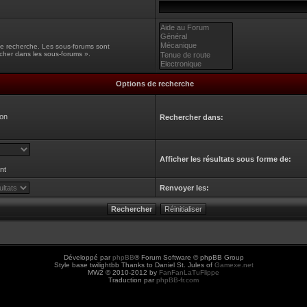
une recherche. Les sous-forums sont
cher dans les sous-forums ».
Options de recherche
on
Rechercher dans:
Afficher les résultats sous forme de:
nt
Renvoyer les:
Développé par
phpBB
® Forum Software © phpBB Group
Style base twilightbb Thanks to Daniel St. Jules of
Gamexe.net
MW2 © 2010-2012 by
FanFanLaTuFlippe
Traduction par
phpBB-fr.com