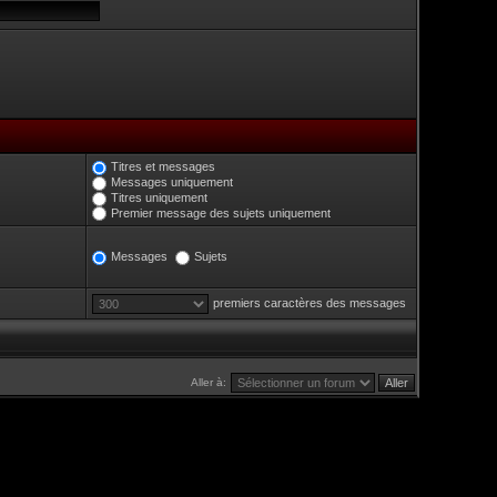
Titres et messages
Messages uniquement
Titres uniquement
Premier message des sujets uniquement
Messages
Sujets
premiers caractères des messages
Aller à: