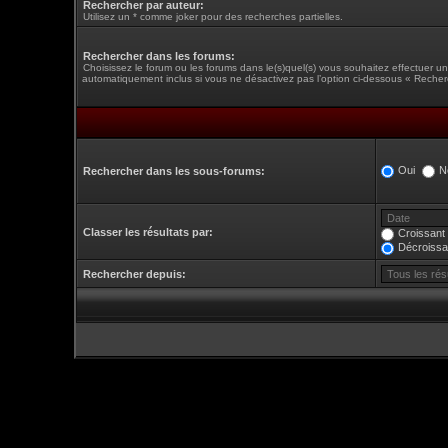
Rechercher par auteur:
Utilisez un * comme joker pour des recherches partielles.
Rechercher dans les forums:
Choisissez le forum ou les forums dans le(s)quel(s) vous souhaitez effectuer 
automatiquement inclus si vous ne désactivez pas l’option ci-dessous « Recher
Oui
N
Rechercher dans les sous-forums:
Classer les résultats par:
Croissant
Décroissa
Rechercher depuis: