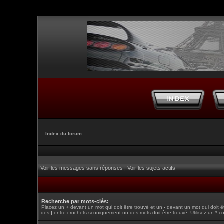
Index du forum
Voir les messages sans réponses
|
Voir les sujets actifs
Recherche par mots-clés:
Placez un
+
devant un mot qui doit être trouvé et un
-
devant un mot qui doit ê
des
|
entre crochets si uniquement un des mots doit être trouvé. Utilisez un * c