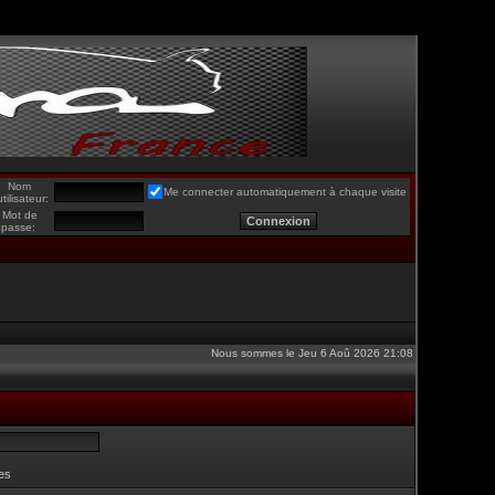
Nom
Me connecter automatiquement à chaque visite
utilisateur:
Mot de
passe:
Nous sommes le Jeu 6 Aoû 2026 21:08
es