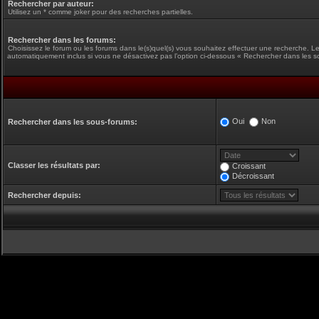
Rechercher par auteur:
Utilisez un * comme joker pour des recherches partielles.
Rechercher dans les forums:
Choisissez le forum ou les forums dans le(s)quel(s) vous souhaitez effectuer une recherche. L
automatiquement inclus si vous ne désactivez pas l’option ci-dessous « Rechercher dans les s
Oui
Non
Rechercher dans les sous-forums:
Classer les résultats par:
Croissant
Décroissant
Rechercher depuis: