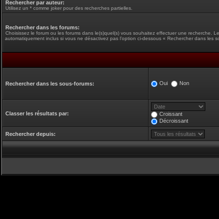
Rechercher par auteur:
Utilisez un * comme joker pour des recherches partielles.
Rechercher dans les forums:
Choisissez le forum ou les forums dans le(s)quel(s) vous souhaitez effectuer une recherche. L
automatiquement inclus si vous ne désactivez pas l’option ci-dessous « Rechercher dans les s
Oui
Non
Rechercher dans les sous-forums:
Classer les résultats par:
Croissant
Décroissant
Rechercher depuis: