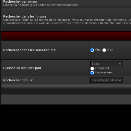
Rechercher par auteur:
Utilisez un * comme joker pour des recherches partielles.
Rechercher dans les forums:
Choisissez le forum ou les forums dans le(s)quel(s) vous souhaitez effectuer une recherche. L
automatiquement inclus si vous ne désactivez pas l’option ci-dessous « Rechercher dans les s
Oui
Non
Rechercher dans les sous-forums:
Classer les résultats par:
Croissant
Décroissant
Rechercher depuis: