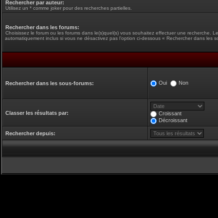
Rechercher par auteur:
Utilisez un * comme joker pour des recherches partielles.
Rechercher dans les forums:
Choisissez le forum ou les forums dans le(s)quel(s) vous souhaitez effectuer une recherche. L
automatiquement inclus si vous ne désactivez pas l’option ci-dessous « Rechercher dans les s
Oui
Non
Rechercher dans les sous-forums:
Classer les résultats par:
Croissant
Décroissant
Rechercher depuis: