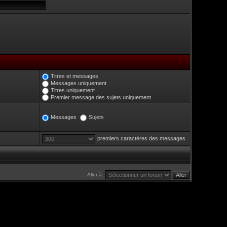
Titres et messages
Messages uniquement
Titres uniquement
Premier message des sujets uniquement
Messages
Sujets
premiers caractères des messages
Aller à: