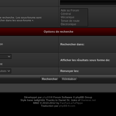
une recherche. Les sous-forums sont
cher dans les sous-forums ».
Options de recherche
on
Rechercher dans:
Afficher les résultats sous forme de:
nt
Renvoyer les:
Développé par
phpBB
® Forum Software © phpBB Group
Style base twilightbb Thanks to Daniel St. Jules of
Gamexe.net
MW2 © 2010-2012 by
FanFanLaTuFlippe
Traduction par
phpBB-fr.com