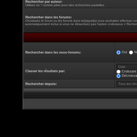
Rechercher par auteur:
Utilisez un * comme joker pour des recherches partielles.
Rechercher dans les forums:
Choisissez le forum ou les forums dans le(s)quel(s) vous souhaitez effectuer 
automatiquement inclus si vous ne désactivez pas l’option ci-dessous « Recher
Oui
N
Rechercher dans les sous-forums:
Classer les résultats par:
Croissant
Décroissa
Rechercher depuis: