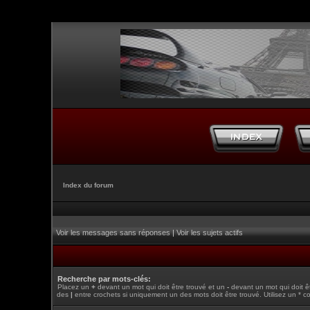
Index du forum
Voir les messages sans réponses
|
Voir les sujets actifs
Recherche par mots-clés:
Placez un
+
devant un mot qui doit être trouvé et un
-
devant un mot qui doit ê
des
|
entre crochets si uniquement un des mots doit être trouvé. Utilisez un * c