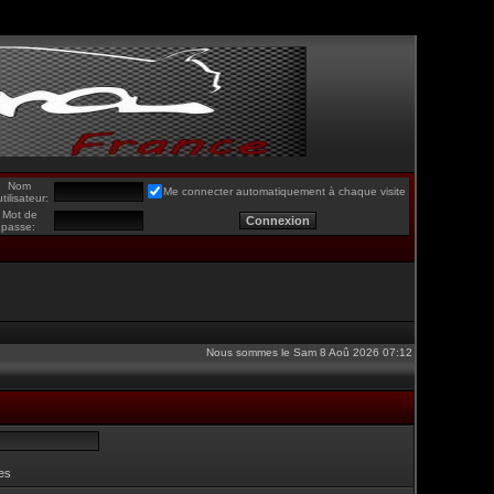
Nom
Me connecter automatiquement à chaque visite
utilisateur:
Mot de
passe:
Nous sommes le Sam 8 Aoû 2026 07:12
es