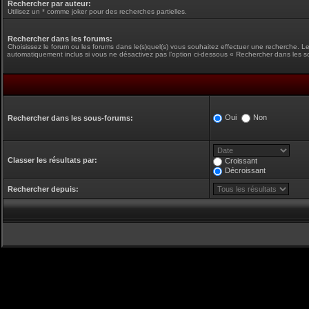
Rechercher par auteur:
Utilisez un * comme joker pour des recherches partielles.
Rechercher dans les forums:
Choisissez le forum ou les forums dans le(s)quel(s) vous souhaitez effectuer une recherche. L
automatiquement inclus si vous ne désactivez pas l’option ci-dessous « Rechercher dans les s
Oui
Non
Rechercher dans les sous-forums:
Classer les résultats par:
Croissant
Décroissant
Rechercher depuis: