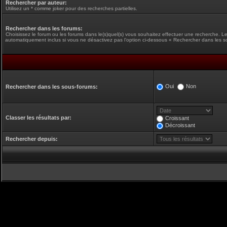
Rechercher par auteur:
Utilisez un * comme joker pour des recherches partielles.
Rechercher dans les forums:
Choisissez le forum ou les forums dans le(s)quel(s) vous souhaitez effectuer une recherche. L
automatiquement inclus si vous ne désactivez pas l’option ci-dessous « Rechercher dans les s
Oui
Non
Rechercher dans les sous-forums:
Classer les résultats par:
Croissant
Décroissant
Rechercher depuis: