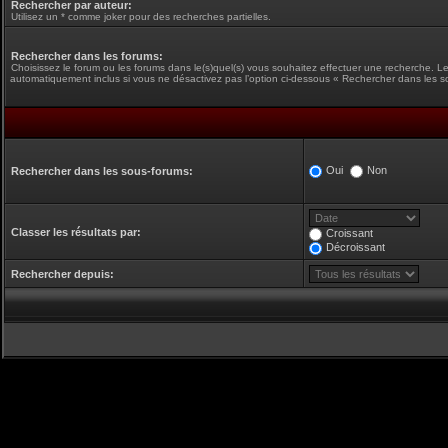
Rechercher par auteur:
Utilisez un * comme joker pour des recherches partielles.
Rechercher dans les forums:
Choisissez le forum ou les forums dans le(s)quel(s) vous souhaitez effectuer une recherche. L
automatiquement inclus si vous ne désactivez pas l’option ci-dessous « Rechercher dans les s
Oui
Non
Rechercher dans les sous-forums:
Classer les résultats par:
Croissant
Décroissant
Rechercher depuis: