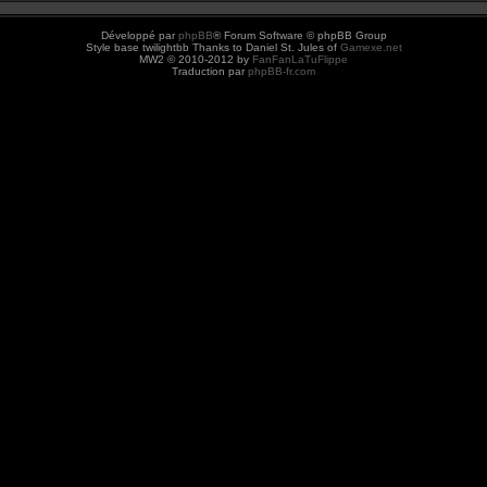
Développé par
phpBB
® Forum Software © phpBB Group
Style base twilightbb Thanks to Daniel St. Jules of
Gamexe.net
MW2 © 2010-2012 by
FanFanLaTuFlippe
Traduction par
phpBB-fr.com